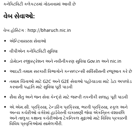
કનેક્ટિવિટી કલેકટરમાં ગોઠવવામાં આવી છે
વેબ સેવાઓ:
વેબ હોસ્ટિંગ : http://bharuch.nic.in
એન્ટિવાયરસ સેવાઓ
વીપીએન કનેક્ટિવિટી સુવિધા
ડોમેઇન રજીસ્ટ્રેશન અને નવીનીકરણ સુવિધા Gov.in અને nic.in
આઇટી તમામ સરકારી વિભાગોને કન્સલ્ટન્સી સર્વિસીસની રજૂઆત કરે છે
તમામ ચિંતાઓ માટે G2C અને G2E સેવાઓ પહોંચાડવા માટે ડેટા અપલોડ
કરવાની પદ્ધતિ માટે સુવિધા પૂરી પાડવી
સેેેેવા સેેેેતુ અને જન સેવા કેન્દ્રો માટે જરૂરી તકનીકી સલાહ પૂરી પાડવી
એ.એમ.સી. પ્રક્રિયા, ટેન્ડરિંગ પ્રક્રિયા, ભરતી પ્રક્રિયા, સ્કૂલ અને
અન્ય કચેરીઓ વગેરેમાં હાર્ડવેરની ચકાસણી જેવા એકત્રિત વંશાવલિ
અને તાલુકા કક્ષાના કચેરીઓના ટેકનિકલ મુદ્દાઓ માટે વિવિધ પ્રકારની
વિવિધ પ્રવૃત્તિઓમાં સામેલગીરી.