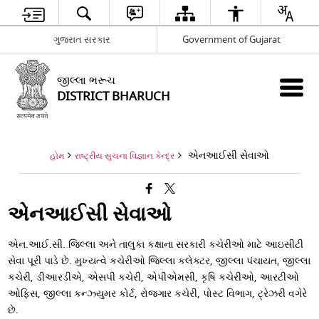
ગુજરાત સરકાર
Government of Gujarat
જીલ્લા ભરૂચ
DISTRICT BHARUCH
એનઆઈસી સેવાઓ
હોમ
રાષ્ટ્રીય સુચના વિજ્ઞાન કેન્દ્ર
એનઆઈસી સેવાઓ
એન.આઈ.સી. જિલ્લા અને તાલુકા કક્ષાના સરકારી કચેરીઓ માટે આઇસીટી
સેવા પૂરી પાડે છે. મુખ્યત્વે કચેરીઓ જિલ્લા કલેક્ટર, જીલ્લા પંચાયત, જીલ્લા
કચેરી, ડીઆરડીએ, એસપી કચેરી, એપીએમસી, કૃષિ કચેરીઓ, આરટીઓ
ઓફિસ, જીલ્લા કન્ઝ્યુમર કોર્ટ, રોજગાર કચેરી, પોસ્ટ વિભાગ, ટ્રેઝરી વગેરે
છે.