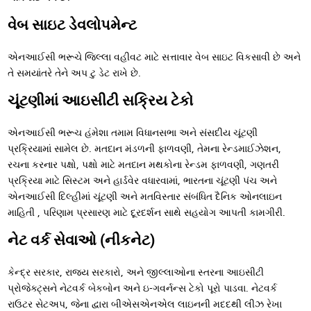
વેબ સાઇટ ડેવલોપમેન્ટ
એનઆઈસી ભરૂચે જિલ્લા વહીવટ માટે સત્તાવાર વેબ સાઇટ વિકસાવી છે અને
તે સમયાંતરે તેને અપ ટુ ડેટ રાખે છે.
ચૂંટણીમાં આઇસીટી સક્રિય ટેકો
એનઆઈસી ભરૂચ હંમેશા તમામ વિધાનસભા અને સંસદીય ચૂંટણી
પ્રક્રિયામાં સામેલ છે. મતદાન મંડળની ફાળવણી, તેમના રેન્ડમાઈઝેશન,
રચના કરનાર પક્ષો, પક્ષો માટે મતદાન મથકોના રેન્ડમ ફાળવણી, ગણતરી
પ્રક્રિયા માટે સિસ્ટમ અને હાર્ડવેર વધારવામાં, ભારતના ચૂંટણી પંચ અને
એનઆઈસી દિલ્હીમાં ચૂંટણી અને મતવિસ્તાર સંબંધિત દૈનિક ઓનલાઇન
માહિતી , પરિણામ પ્રસારણ માટે દૂરદર્શન સાથે સહયોગ આપતી કામગીરી.
નેટ વર્ક સેવાઓ (નીકનેટ)
કેન્દ્ર સરકાર, રાજ્ય સરકારો, અને જીલ્લાઓના સ્તરના આઇસીટી
પ્રોજેક્ટ્સને નેટવર્ક બેકબોન અને ઇ-ગવર્નન્સ ટેકો પૂરો પાડવા. નેટવર્ક
રાઉટર સેટઅપ, જેના દ્વારા બીએસએનએલ લાઇનની મદદથી લીઝ રેખા