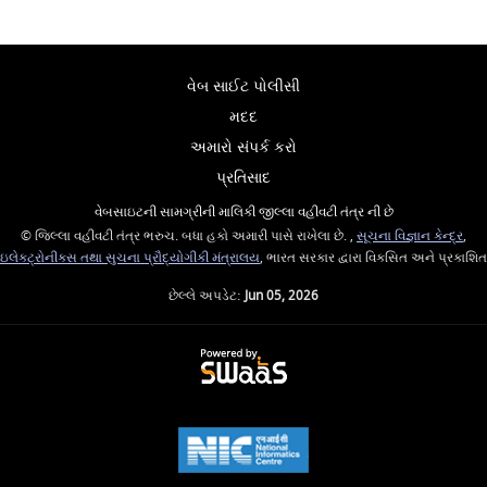
વેબ સાઈટ પોલીસી
મદદ
અમારો સંપર્ક કરો
પ્રતિસાદ
વેબસાઇટની સામગ્રીની માલિકી જીલ્લા વહીવટી તંત્ર ની છે
© જિલ્લા વહીવટી તંત્ર ભરુચ. બધા હકો અમારી પાસે રાખેલા છે. ,
સૂચના વિજ્ઞાન કેન્દ્ર
,
ઇલેક્ટ્રોનીક્સ તથા સુચના પ્રૌદ્યોગીકી મંત્રાલય
, ભારત સરકાર દ્વારા વિકસિત અને પ્રકાશિત
છેલ્લે અપડેટ:
Jun 05, 2026