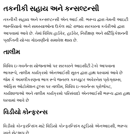
તકનીકી સહાય અને કન્સલ્ટન્સી
તકનીકી સહાય અને કન્સલ્ટન્સી એન.આઈ.સી. ભરૂચ દ્વારા તેમની આઇટી
જરૂરિયાતો અને સમસ્યાઓના ઉકેલ માટે રાજ્ય સરકારના કચેરીઓ દ્વારા
આપવામાં આવે છે. તેમાં વિવિધ હાર્ડવેર, હાર્ડવેર, નિરીક્ષણ અને સર્ટિફિકેશનની
પ્રાપ્તિની યોગ્ય ગોઠવણીનો સમાવેશ થાય છે.
તાલીમ
વિવિધ ઇ-ગવર્નન્સ યોજનાઓ પર સરકારને આઇસીટી ટેકો આપવાના
ભાગરૂપે, તાલીમ કાર્યક્રમો એનઆઈસી સુરત દ્વારા હાથ ધરવામાં આવે છે
જેમ કે અમલીકરણના ભાગ રૂપે જનરલ કમ્પ્યુટર અવેરનેસ પ્રોગ્રામ્સ,
ઓફિસ ઓટોમેશન ટૂલ્સ પર તાલીમ, વિવિધ ઇ-ગવર્નન્સ પ્રોજેક્ટ,
કાર્યશાળાઓ અને તાલીમ કાર્યક્રમો પરિસંવાદો એનઆઈસી ભરૂચ દ્વારા હાથ
ધરવામાં આવે છે
વિડીયો કોન્ફરન્સ
વિડીયો કોન્ફરન્સિંગ માટે વિડિયો કોન્ફરન્સિંગ સ્ટુડિયો એનઆઇસી, ભરૂચ
ખાતે સેટઅપ છે.