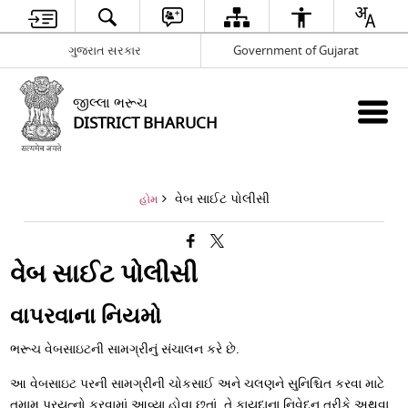
ગુજરાત સરકાર
Government of Gujarat
જીલ્લા ભરૂચ
DISTRICT BHARUCH
વેબ સાઈટ પોલીસી
હોમ
વેબ સાઈટ પોલીસી
વાપરવાના નિયમો
ભરૂચ વેબસાઇટની સામગ્રીનું સંચાલન કરે છે.
આ વેબસાઇટ પરની સામગ્રીની ચોકસાઈ અને ચલણને સુનિશ્ચિત કરવા માટે
તમામ પ્રયત્નો કરવામાં આવ્યા હોવા છતાં, તે કાયદાના નિવેદન તરીકે અથવા