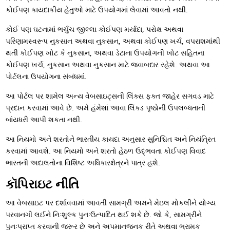
કોઈપણ કાયદાકીય હેતુઓ માટે ઉપયોગમાં લેવામાં આવતો નથી.
કોઈ પણ ઘટનામાં ભર્ચુચ જીલ્લા કોઈપણ મર્યાદા, પરોક્ષ અથવા
પરિણામસ્વરૂપ નુકસાન અથવા નુકસાન, અથવા કોઈપણ ખર્ચ, વપરાશમાંથી
થતી કોઈપણ ખોટ કે નુકસાન, અથવા ડેટાના ઉપયોગની ખોટ સહિતના
કોઈપણ ખર્ચ, નુકસાન અથવા નુકસાન માટે જવાબદાર રહેશે. અથવા આ
પોર્ટલના ઉપયોગના સંબંધમાં.
આ પોર્ટલ પર શામેલ અન્ય વેબસાઇટ્સની લિંક્સ ફક્ત જાહેર સગવડ માટે
પ્રદાન કરવામાં આવે છે. અમે હંમેશાં આવા લિંક્ડ પૃષ્ઠોની ઉપલબ્ધતાની
બાંયધરી આપી શકતા નથી.
આ નિયમો અને શરતોને ભારતીય કાયદા અનુસાર સુનિશ્ચિત અને નિયંત્રિત
કરવામાં આવશે. આ નિયમો અને શરતો હેઠળ ઉદ્ભવતા કોઈપણ વિવાદ
ભારતની અદાલતોના વિશિષ્ટ અધિકારક્ષેત્રને પાત્ર હશે.
કૉપિરાઇટ નીતિ
આ વેબસાઇટ પર દર્શાવવામાં આવતી સામગ્રી અમને મેઇલ મોકલીને યોગ્ય
પરવાનગી લઈને નિઃશુલ્ક પુનઃઉત્પાદિત થઈ શકે છે. જો કે, સામગ્રીને
પુનઃપ્રાપ્ત કરવાની જરૂર છે અને અપમાનજનક રીતે અથવા ભ્રામક