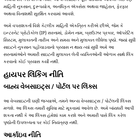
માહિતી નુકસાન, દુરૂપયોગ, અનધિકૃત ઍક્સેસ અથવા જાહેરાત, ફેરફાર
અથવા વિનાશથી સુરક્ષિત કરવામાં આવશે.
અમે વપરાશકર્તા વિશે કેટલીક માહિતી એકત્રિત કરીએ છીએ, જેમ કે
ઇન્ટરનેટ પ્રોટોકોલ (IP) સરનામાં, ડોમેન નામ, બ્રાઉઝર પ્રકાર, ઑપરેટિંગ
સિસ્ટમ, મુલાકાતની તારીખ અને સમય અને મુલાકાત લીધેલા પૃષ્ઠો. જ્યાં સુધી
સાઇટને નુકસાન પહોંચાડવાનો પ્રયાસ ન થાય ત્યાં સુધી અમે આ
સરનામાંઓને અમારી સાઇટની મુલાકાત લેતી વ્યક્તિઓની ઓળખ સાથે લિંક
કરવાનો કોઈ પ્રયાસ કર્યો નથી.
હાયપર લિંકિંગ નીતિ
બાહ્ય વેબસાઇટ્સ / પોર્ટલ પર લિંક્સ
આ વેબસાઇટની ઘણી જગ્યાએ, તમને અન્ય વેબસાઇટ્સ / પોર્ટલની લિંક્સ
મળશે. આ લિંક્સ તમારી સુવિધા માટે મૂકવામાં આવેલ છે. અમે બાંયધરી આપી
શકતા નથી કે આ લિંક્સ હંમેશાં કામ કરશે અને અમારી પાસે લિંક કરેલ
પૃષ્ઠોની ઉપલબ્ધતા પર કોઈ નિયંત્રણ નથી.
આર્કાઇવ નીતિ