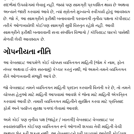
સંદર્ભમાં ઉપયોગમાં લેવાવું નહીં. જ્યાં પણ સામગ્રી પ્રકાશિત થાય છે અથવા
અન્યને જારી કરવામાં આવે છે, ત્યાં સ્રોતને મુખ્યત્વે સ્વીકાર્ય હોવું આવશ્યક
છે. જો કે, આ સામગ્રીને ફરીથી બનાવવાની પરવાનગી તૃતીય પક્ષના કૉપીરાઇટ
તરીકે ઓળખાયેલી કોઈપણ સામગ્રી સુધી વિસ્તૃત રહેશે નહીં. આવી
સામગ્રીને ફરીથી બનાવવાની સત્તા સંબંધિત વિભાગો / કૉપિરાઇટ ધારકો પાસેથી
મેળવી લેવી આવશ્યક છે.
ગોપનીયતા નીતિ
આ વેબસાઇટ આપમેળે કોઈ ચોક્કસ વ્યક્તિગત માહિતી (જેમ કે નામ, ફોન
નંબર અથવા ઈ-મેલ સરનામું) કેપ્ચર કરતું નથી, જે અમને તમને વ્યક્તિગત
રીતે ઓળખવાની મંજૂરી આપે છે.
જો વેબસાઇટ તમને વ્યક્તિગત માહિતી પ્રદાન કરવાની વિનંતી કરે છે, તો તમને
ચોક્કસ હેતુઓ માટે માહિતી આપવામાં આવશે કે જેના માટે માહિતી એકત્રિત
કરવામાં આવી છે. તમારી વ્યક્તિગત માહિતીને સુરક્ષિત કરવા માટે પ્રતિસાદ
ફોર્મ અને પર્યાપ્ત સુરક્ષા પગલાં લેવામાં આવશે.
અમે કોઈ પણ તૃતીય પક્ષ (જાહેર / ખાનગી) વેબસાઇટ વેબસાઇટ પર
સ્વયંસંચાલિત કોઈપણ વ્યક્તિગત રૂપે ઓળખી શકાય તેવી માહિતી વેચી
અથવા શેર કરી શકતા નથી. આ વેબસાઇટને પૂરી પાડવામાં આવેલી કોઈપણ