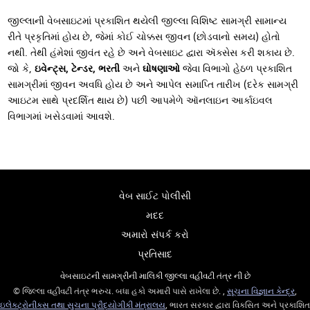
જીલ્લાની વેબસાઇટમાં પ્રકાશિત થયેલી જીલ્લા વિશિષ્ટ સામગ્રી સામાન્ય
રીતે પ્રકૃતિમાં હોય છે, જેમાં કોઈ ચોક્કસ જીવન (છોડવાનો સમય) હોતો
નથી. તેથી હંમેશાં જીવંત રહે છે અને વેબસાઇટ દ્વારા ઍક્સેસ કરી શકાય છે.
જો કે,
ઇવેન્ટ્સ, ટેન્ડર, ભરતી
અને
ઘોષણાઓ
જેવા વિભાગો હેઠળ પ્રકાશિત
સામગ્રીમાં જીવન અવધિ હોય છે અને આપેલ સમાપ્તિ તારીખ (દરેક સામગ્રી
આઇટમ સાથે પ્રદર્શિત થાય છે) પછી આપમેળે ઑનલાઇન આર્કાઇવલ
વિભાગમાં ખસેડવામાં આવશે.
વેબ સાઈટ પોલીસી
મદદ
અમારો સંપર્ક કરો
પ્રતિસાદ
વેબસાઇટની સામગ્રીની માલિકી જીલ્લા વહીવટી તંત્ર ની છે
© જિલ્લા વહીવટી તંત્ર ભરુચ. બધા હકો અમારી પાસે રાખેલા છે. ,
સૂચના વિજ્ઞાન કેન્દ્ર
,
ઇલેક્ટ્રોનીક્સ તથા સુચના પ્રૌદ્યોગીકી મંત્રાલય
, ભારત સરકાર દ્વારા વિકસિત અને પ્રકાશિત